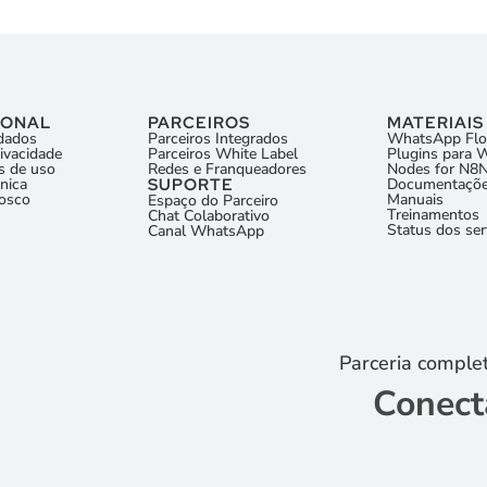
IONAL
PARCEIROS
MATERIAIS
dados
Parceiros Integrados
WhatsApp Fl
rivacidade
Parceiros White Label
Plugins para 
s de uso
Redes e Franqueadores
Nodes for N8
nica
SUPORTE
Documentaçõe
nosco
Manuais
Espaço do Parceiro
Treinamentos
Chat Colaborativo
Status dos ser
Canal WhatsApp
Parceria complet
Conect