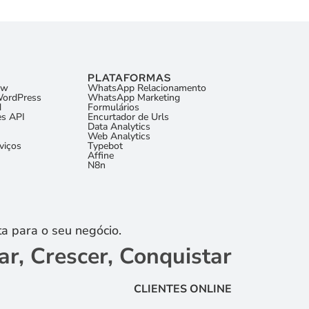
PLATAFORMAS
ow
WhatsApp Relacionamento
WordPress
WhatsApp Marketing
N
Formulários
s API
Encurtador de Urls
Data Analytics
Web Analytics
viços
Typebot
Affine
N8n
a para o seu negócio.
ar, Crescer, Conquistar
CLIENTES ONLINE