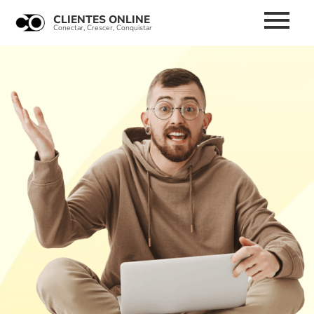
WhatsApp Business
Conversar
CLIENTES ONLINE
Conversar com a empresa pelo app
Conectar, Crescer, Conquistar