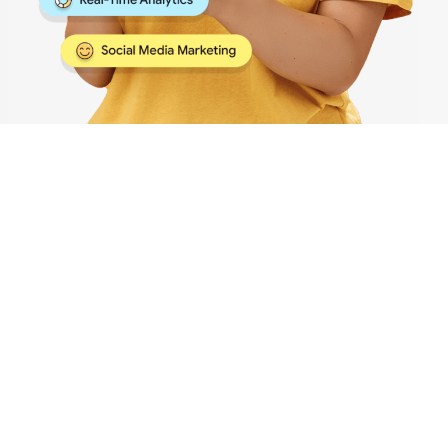
~35.6k
Usuários Satisfeitos
Buscando algo em específico?