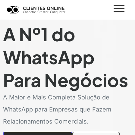
WhatsApp Business
Conversar
CLIENTES ONLINE
Conversar com a empresa pelo app
Conectar, Crescer, Conquistar
A Nº1 do
WhatsApp
Para Negócios
A Maior e Mais Completa Solução de
WhatsApp para Empresas que Fazem
Relacionamentos Comerciais.